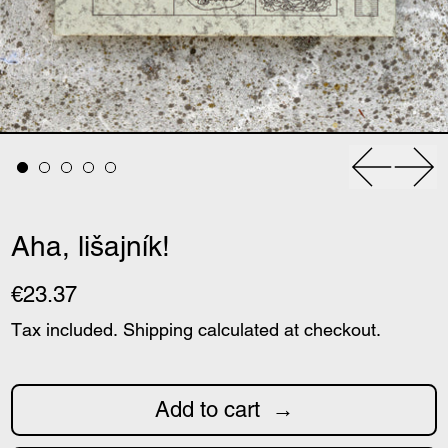
Previous
Nex
Aha, lišajník!
€23.37
Tax included.
Shipping
calculated at checkout.
Add to cart