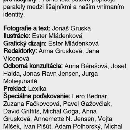
paralely medzi lišajníkmi a naším vnímaním
identity.
Fotografie a text:
Jonáš Gruska
Ilustrácie:
Ester Mládenková
Grafický dizajn:
Ester Mládenková
Redaktorky:
Anna Grusková, Jana
Vicenová
Odborná konzultácia:
Anna Bérešová, Josef
Halda, Jonas Ravn Jensen, Jurga
Motiejūnaitė
Preklad:
Lexika
Špeciálne poďakovanie:
Fero Bednár,
Zuzana Fačkovcová, Pavel Gažovčiak,
David Griffits, Michal Goga, Anna
Grusková, Annemette N. Jensen, Vojta
Míšek, Ivan Pišút, Adam Polhorský, Michal