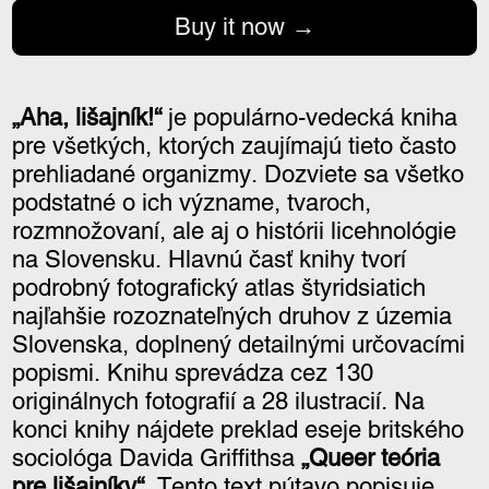
Buy it now
„Aha, lišajník!“
je populárno-vedecká kniha
pre všetkých, ktorých zaujímajú tieto často
prehliadané organizmy. Dozviete sa všetko
podstatné o ich význame, tvaroch,
rozmnožovaní, ale aj o histórii licehnológie
na Slovensku. Hlavnú časť knihy tvorí
podrobný fotografický atlas štyridsiatich
najľahšie rozoznateľných druhov z územia
Slovenska, doplnený detailnými určovacími
popismi. Knihu sprevádza cez 130
originálnych fotografií a 28 ilustracií. Na
konci knihy nájdete preklad eseje britského
sociológa Davida Griffithsa
„Queer teória
pre lišajníky“
. Tento text pútavo popisuje