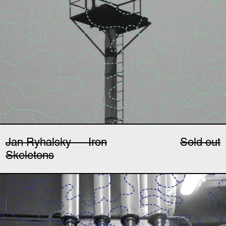
Jan Ryhalsky — Iron
Sold out
Skeletons
Jonáš Gruska — Vzduc