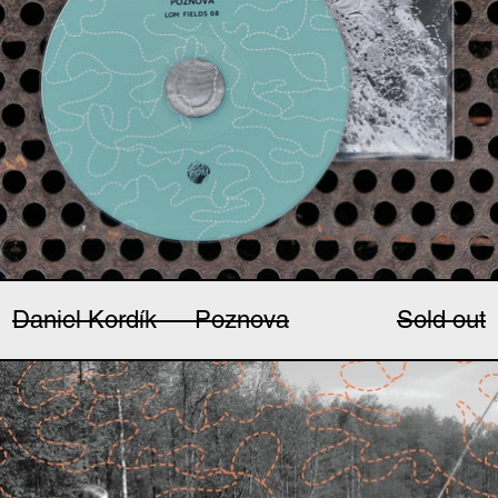
Daniel Kordík — Poznova
Sold out
Izabela Dłużyk — Soun