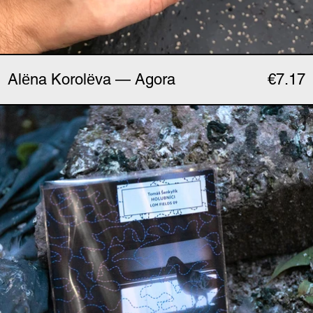
Alёna Korolёva — Agora
€7.17
Tomáš Šenkyřík — Hol