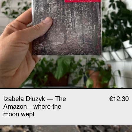
Izabela Dłużyk — The
€12.30
Amazon—where the
moon wept
Stanislav Abrahám — 