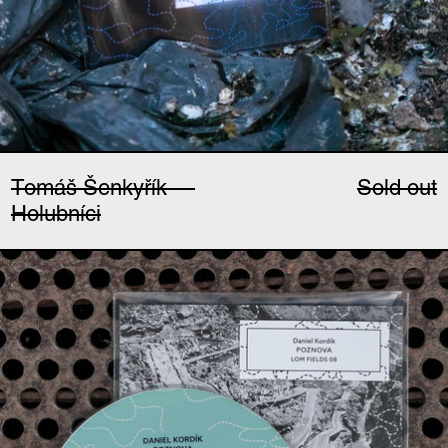
Tomáš Šenkyřík —
Sold out
Holubníci
Daniel Kordík — Pozn