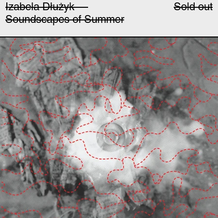
Izabela Dłużyk —
Sold out
Soundscapes of Summer
Artificial Memory Trac