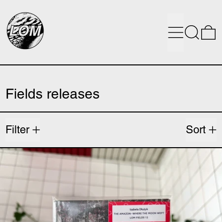
Menu
Search
0
Fields releases
12 products
Filter
Sort
Izabela Dłużyk — The