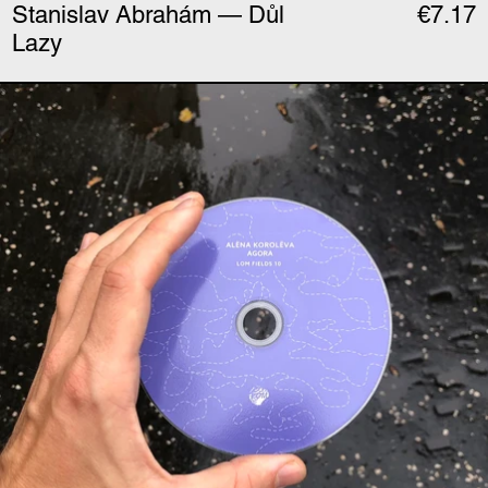
Stanislav Abrahám — Důl
€7.17
Lazy
Alёna Korolёva — Ago